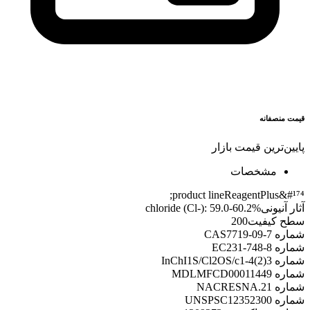
قیمت منصفانه
پایین‌ترین قیمت بازار
مشخصات
product line
ReagentPlus&#¹⁷⁴;
آثار آنیونی
chloride (Cl-): 59.0-60.2%
سطح کیفیت
200
شماره CAS
7719-09-7
شماره EC
231-748-8
شماره InChI
1S/Cl2OS/c1-4(2)3
شماره MDL
MFCD00011449
شماره NACRES
NA.21
شماره UNSPSC
12352300