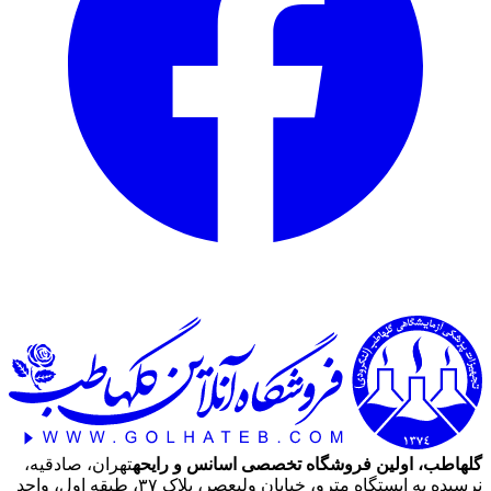
گلهاطب، اولین فروشگاه تخصصی اسانس و رایحه
تهران، صادقیه،
نرسیده به ایستگاه مترو، خیابان ولیعصر، پلاک ۳۷، طبقه اول، واحد