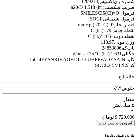
شماره ری‌اکسیس
1209273
ضریب شکست
n20/D 1.518 (lit.)
فرمول SMILES
ClS(Cl)=O
فرمول شیمیایی
SOCl₂
فشار بخار
97 mmHg ( 20 °C)
نقطه جوش
79 °C (lit.)
نقطه ذوب
−105 °C (lit.)
وزن مولی
118.97
پاب‌کم
24853806
چگالی
1.631 g/mL at 25 °C (lit.)
کلید InChI
FYSNRJHAOHDILO-UHFFFAOYSA-N
کد کالا
SOCL2-5ML
حالت
مایع
خلوص
۹۹٪
مقدار
۵ میلی‌لیتر
9,720,000
تومان
افزودن به سبد خرید
نیاز به راهنمایی دارید؟