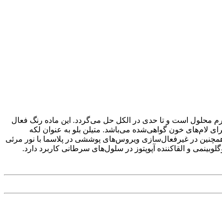
ود و در آب و کلروفرم محلول است و تا حدی در الکل حل می‌گردد. این ماده رنگ فعال
از خانواده فنوتیازین است و برای لکه‌های Mallory phloxine-methylene blue، Levine & Black جهت شناسایی باکتری در شیر و Wright برای لام‌های خون گواهی‌شده می‌باشد. متیلن بلو به عنوان لکه
. همچنین در غیرفعال‌سازی ویروس‌های پوششی در پلاسما با نور مرئی
وبینمی و القاکننده آپوپتوز در سلول‌های سرطانی کاربرد دارد.