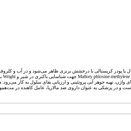
یایی C₁₆H₁₈ClN₃S · xH₂O، به صورت کریستال یا پودر کریستالی با درخشش برنزی ظاهر می‌ش
نوری 
ی واژن، تهیه جوهر آبی پروتئینی و ارزیابی بقای سلول به کار می‌رود
ست و در پزشکی به عنوان داروی ضد مالاریا، عامل کاهنده در مت‌هموگل