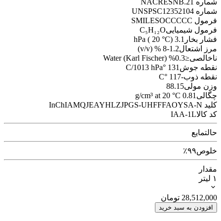
شماره NACRES
NB.21
شماره UNSPSC
12352104
فرمول SMILES
OCCCCC
فرمول شیمیایی
C₅H₁₂O
فشار بخار
3.1 hPa ( 20 °C)
مرز اشتعال
1.2-8 % (v/v)
ناخالصی
≤0.3% Water (Karl Fischer)
نقطه جوش
131 °C/1013 hPa
نقطه ذوب
-117 °C
وزن مولی
88.15
چگالی
0.81 g/cm³ at 20 °C
کلید InChI
AMQJEAYHLZJPGS-UHFFFAOYSA-N
کد کالا
IAA-1L
حالت
مایع
خلوص
۹۹٪
مقدار
۱ لیتر
28,512,000
تومان
افزودن به سبد خرید