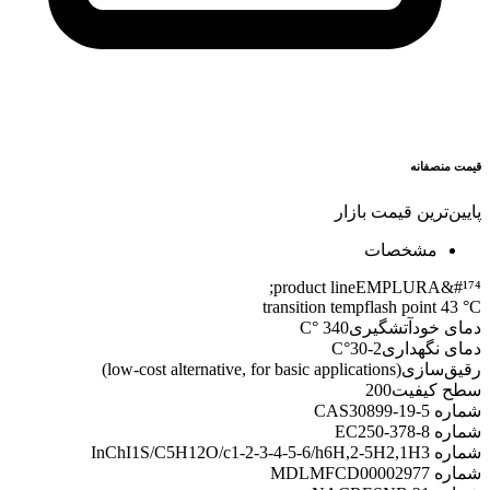
قیمت منصفانه
پایین‌ترین قیمت بازار
مشخصات
product line
EMPLURA&#¹⁷⁴;
transition temp
flash point 43 °C
دمای خودآتشگیری
340 °C
دمای نگهداری
2-30°C
رقیق‌سازی
(low-cost alternative, for basic applications)
سطح کیفیت
200
شماره CAS
30899-19-5
شماره EC
250-378-8
شماره InChI
1S/C5H12O/c1-2-3-4-5-6/h6H,2-5H2,1H3
شماره MDL
MFCD00002977