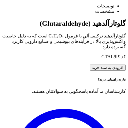
توضیحات
مشخصات
گلوتارآلدهید (Glutaraldehyde)
گلوتارآلدهید ترکیبی آلی با فرمول
C₅H₈O₂
است که به دلیل خاصیت
واکنش‌پذیری بالا در فرآیندهای بیوشیمی و صنایع دارویی کاربرد
گسترده دارد.
کد کالا
GTAL
افزودن به سبد خرید
نیاز به راهنمایی دارید؟
کارشناسان ما آماده پاسخگویی به سوالاتتان هستند.