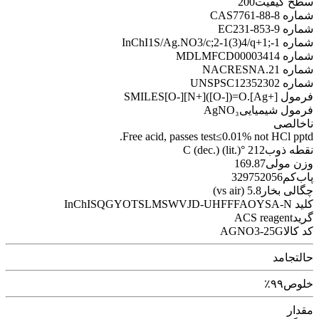
سطح کیفیت
200
شماره CAS
7761-88-8
شماره EC
231-853-9
شماره InChI
1S/Ag.NO3/c;2-1(3)4/q+1;-1
شماره MDL
MFCD00003414
شماره NACRES
NA.21
شماره UNSPSC
12352302
فرمول SMILES
[O-][N+]([O-])=O.[Ag+]
فرمول شیمیایی
AgNO₃
ناخالصی
Free acid, passes test
≤0.01% not HCl pptd.
نقطه ذوب
212 °C (dec.) (lit.)
وزن مولی
169.87
پاب‌کم
329752056
چگالی بخار
5.8 (vs air)
کلید InChI
SQGYOTSLMSWVJD-UHFFFAOYSA-N
گرید
ACS reagent
کد کالا
AGNO3-25G
حالت
جامد
خلوص
۹۹٪
مقدار