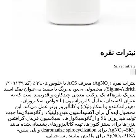
نیترات نقره
Silver nitrate
نیترات نقره (AgNO₃) معرف ACS با خلوص ≥۹۹.۰٪ (کد ۲۰۹۱۳۹،
Sigma-Aldrich)، محصولی بی‌بو، بی‌رنگ یا سفید به عنوان نمک اسید
نیتریک نقره(I)، یک ترکیب معدنی چندکاره و قدرتمند است که به
عنوان اکسیدان، عامل کاتریزاسیون (با خواص اسکلروزان،
دهیدراته‌کننده و اسکاروتیک) و کاتالیزور برتر عمل می‌کند. این
محصول ایده‌آل برای اکسیداسیون هیدرولیتیک ارگانوسیلان‌ها جهت
تولید هیدروژن بالا و ارگانوسیلانول‌ها، آسیلاسیون فریدل-کرافتس
بنزن‌ها برای سنتز کتون‌ها، تهیه کاتالیزورهای پشتیبانی‌شده مانند
AgNO₃–SiO₂ برای dearomatize spirocyclization و پلی‌آنیلین-
AgNO₃-PTSA برای واکنش مانیش سه‌جزئی،