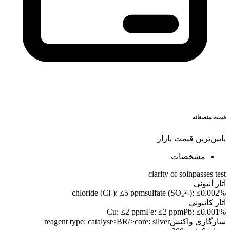
قیمت منصفانه
پایین‌ترین قیمت بازار
مشخصات
clarity of soln
passes test
آثار آنیونی
chloride (Cl-): ≤5 ppm
sulfate (SO₄²-): ≤0.002%
آثار کاتیونی
Cu: ≤2 ppm
Fe: ≤2 ppm
Pb: ≤0.001%
سازگاری واکنش
reagent type: catalyst<BR/>core: silver